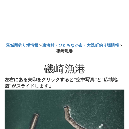
茨城県釣り場情報
＞
東海村・ひたちなか市・大洗町釣り場情報
＞
磯崎漁港
磯崎漁港
左右にある矢印をクリックすると”空中写真”と”広域地
図”がスライドします↓
Previous
Next