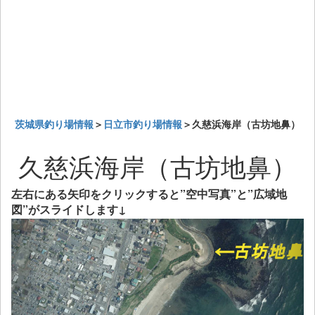
茨城県釣り場情報
＞
日立市釣り場情報
＞久慈浜海岸（古坊地鼻）
久慈浜海岸（古坊地鼻）
左右にある矢印をクリックすると”空中写真”と”広域地
図”がスライドします↓
Previous
Next