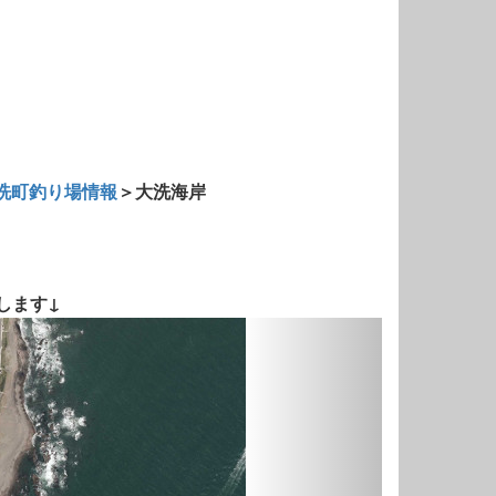
洗町釣り場情報
＞大洗海岸
します↓
Next