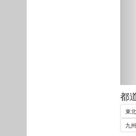
都
東
九