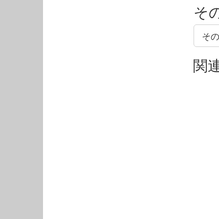
そ
そ
関